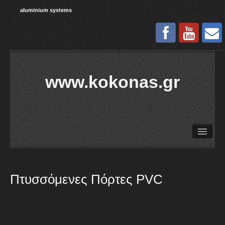
aluminium systems
www.kokonas.gr
Αρχική
Η Εταιρία
Προιόντα
Πτυσσόμενες Πόρτες PVC
Νέα / Ανακοινώσεις
Επικοινωνία